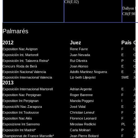
CH(E.02)
Dallyon
CH(F.98)
Palmarés
2012
Juez
País
C
Exposition Nac Avignon
Rene Favre
F
Ca
Exposición Int. Martorell
Juan Nevada
E
Ca
Exposición Int. Talavera Reina*
Rui Oliveira
P
Ca
Concurs Roda de Berà
Joan Alonso
E
Ca
Exposición Nacional Valencia
Adolfo Martinez Noguera
E
Jo
Exposición Internacional Valencia
Liz-beth Liljeqvist
SWE
Jo
2013
Exposición Internacional Martorell
Adrian Argente
E
Jo
Exposition Nac Perpignan
Roger Barenne
F
Je
Exposition Int Perpignan
Manola Poggesi
I
Je
ExposicióN Nac Zaragoza
José Vidal
E
Jo
Exposition Int Toulousse
Christian Leneuf
F
Je
Exposition Nac Alés
Florence Leonard
F
Je
Esposizione Int Sanremo
Miroslaw Redlicki
PL
Gi
Exposición Int Madrid*
Carla Molinari
P
Jo
Championnat de France Marseille*
Jean Pierre Boitard
F
Je