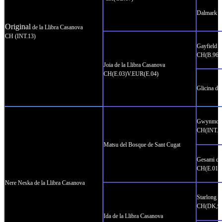
Dalmark M
Original
de la Llibra Casanova
CH (INT.13)
Gayfield 
CH(B.96,D
Joia de la Llibra Casanova
CH(E.03)V.EUR(E.04)
Glicina de
Gwynmor 
CH(INT.,L
Matsu del Bosque de Sant Cugat
Gesami de 
CH(E.01)
Nere Neska de la Llibra Casanova
Starlong 
CH(DK,98
Ida de la Llibra Casanova