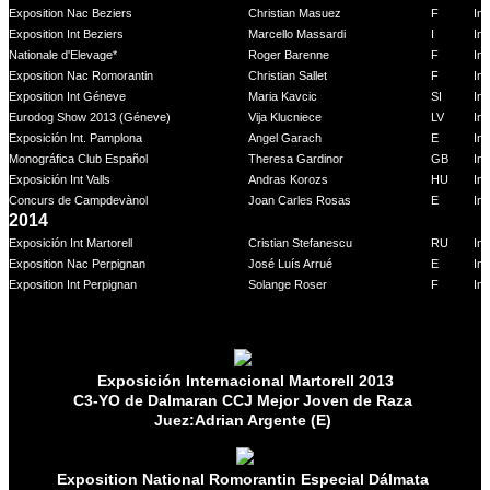
Exposition Nac Beziers
Christian Masuez
F
Int
Exposition Int Beziers
Marcello Massardi
I
Int
Nationale d'Elevage*
Roger Barenne
F
Int
Exposition Nac Romorantin
Christian Sallet
F
Int
Exposition Int Géneve
Maria Kavcic
SI
Int
Eurodog Show 2013 (Géneve)
Vija Klucniece
LV
Int
Exposición Int. Pamplona
Angel Garach
E
In
Monográfica Club Español
Theresa Gardinor
GB
In
Exposición Int Valls
Andras Korozs
HU
In
Concurs de Campdevànol
Joan Carles Rosas
E
In
2014
Exposición Int Martorell
Cristian Stefanescu
RU
In
Exposition Nac Perpignan
José Luís Arrué
E
Int
Exposition Int Perpignan
Solange Roser
F
Int
Exposición Internacional Martorell 2013
C3-YO de Dalmaran CCJ Mejor Joven de Raza
Juez:Adrian Argente (E)
Exposition National Romorantin Especial Dálmata